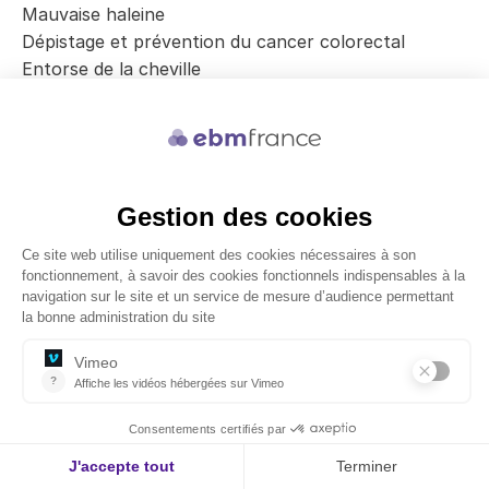
Mauvaise haleine
Dépistage et prévention du cancer colorectal
Entorse de la cheville
Tendinopathie du coude (épicondylite)
Arthrite psoriasique
Encéphalite chez l'enfant
Maladies du genou chez les enfants en pleine
croissance
Troubles de l'apprentissage
Psychothérapies pour adultes
Troubles de la marche
Tumeurs du cerveau et de la moelle épinière
Décollement de la rétine
Dispositifs d'assistance pour les personnes
souffrant de déficience auditive
Écologie de l'utilisation des antibiotiques
Thrombophlébite veineuse superficielle
Hypertension secondaire