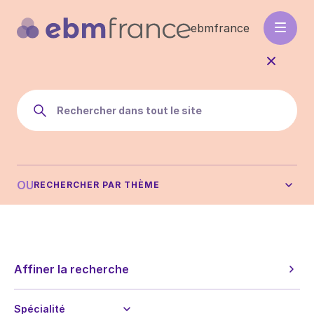
Aller
au
ebmfrance
contenu
principal
OU
RECHERCHER PAR THÈME
Affiner la recherche
Spécialité