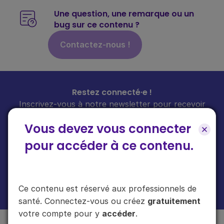
Une question, une remarque ou un
bug sur ce contenu ?
Contactez-nous !
Restez connecté·e !
Inscrivez-vous à notre newsletter pour recevoir
toutes les infos sur nos guides
chaque mois
dans
Vous devez vous connecter
votre boîte mail.
pour accéder à ce contenu.
En cliquant sur "s'inscrire", vous acceptez de recevoir notre newsletter.
Ce contenu est réservé aux professionnels de
Plus d'informations sur l'usage de vos données
ici
.
santé. Connectez-vous ou créez
gratuitement
votre compte pour y
accéder
.