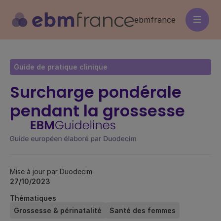
Aller
au
ebmfrance
contenu
principal
Guide de pratique clinique
Surcharge pondérale
pendant la grossesse
Mise à jour par Duodecim
27/10/2023
Thématiques
Grossesse & périnatalité
Santé des femmes