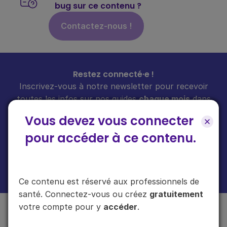
bug sur ce contenu ?
Contactez-nous !
Restez connecté·e !
Inscrivez-vous à notre newsletter pour recevoir
toutes les infos sur nos guides
chaque mois
dans
votre boîte mail.
Vous devez vous connecter
pour accéder à ce contenu.
En cliquant sur "s'inscrire", vous acceptez de recevoir notre newsletter.
Plus d'informations sur l'usage de vos données
ici
.
Ce contenu est réservé aux professionnels de
santé. Connectez-vous ou créez
gratuitement
votre compte pour y
accéder
.