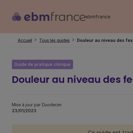
Aller
au
ebmfrance
contenu
principal
Fil
Accueil
Tous les guides
Douleur au niveau des fe
d'Ariane
Guide de pratique clinique
Douleur au niveau des f
Mise à jour par Duodecim
23/01/2023
Ce guide est tra