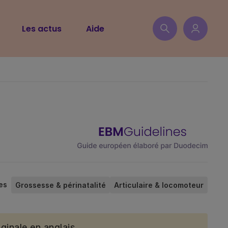
Les actus
Aide
es
Grossesse & périnatalité
Articulaire & locomoteur
ginale en anglais.