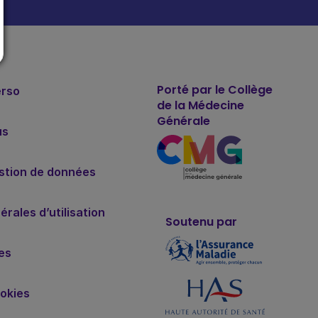
Porté par le Collège
erso
de la Médecine
Générale
us
estion de données
rales d’utilisation
Soutenu par
es
okies