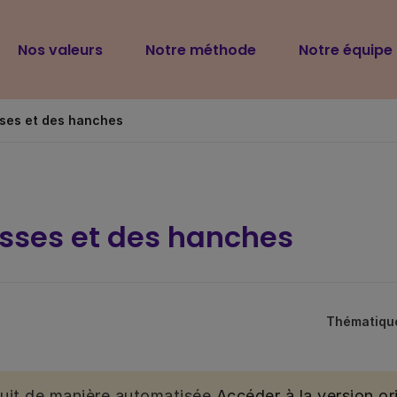
Navigation
Nos valeurs
Notre méthode
Notre équipe
principale
sses et des hanches
esses et des hanches
Thématiqu
duit de manière automatisée.
Accéder à la version ori