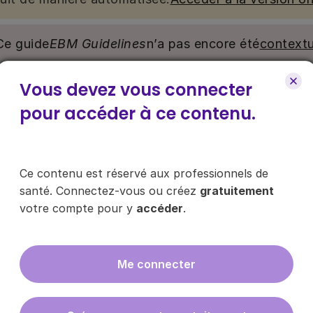
Ce guide
EBM Guidelines
n’a pas encore été
contextu
Vous devez vous connecter
nu. Ce contenu est réservé aux médecins généralistes e
e pour y accéder, via le bouton « Se connecter/s’inscrire
pour accéder à ce contenu.
ce contenu ?
Ce contenu est réservé aux professionnels de
santé. Connectez-vous ou créez
gratuitement
votre compte pour y
accéder
.
es les infos sur nos guides
Me connecter
En cliquant sur "s'inscrire", vous acce
données
ici
.