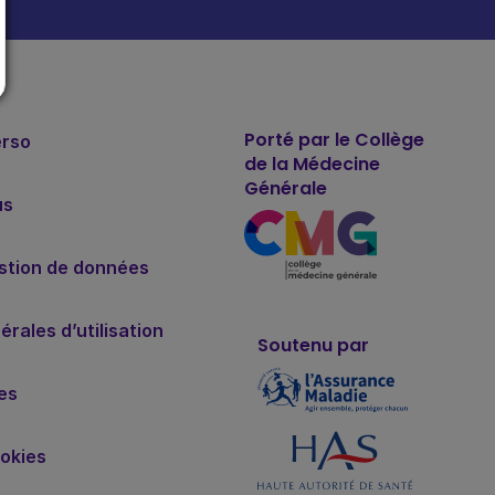
Porté par le Collège
erso
de la Médecine
Générale
us
estion de données
rales d’utilisation
Soutenu par
es
okies