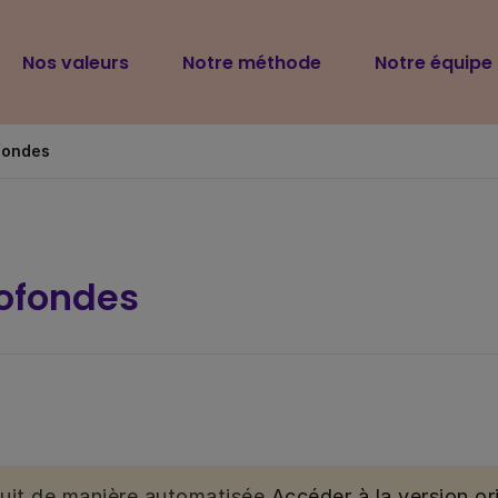
Navigation
Nos valeurs
Notre méthode
Notre équipe
principale
fondes
ofondes
duit de manière automatisée.
Accéder à la version ori