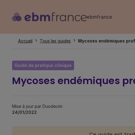
Aller
au
ebmfrance
contenu
principal
Fil
Accueil
Tous les guides
Mycoses endémiques pro
d'Ariane
Guide de pratique clinique
Mycoses endémiques pr
Mise à jour par Duodecim
24/01/2022
Ce guide est tra