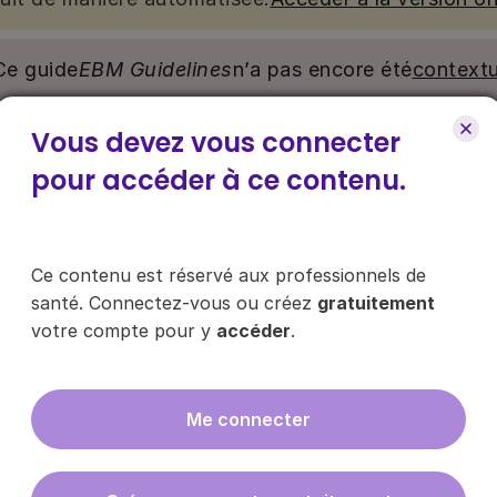
Ce guide
EBM Guidelines
n’a pas encore été
contextu
Vous devez vous connecter
nu. Ce contenu est réservé aux médecins généralistes e
e pour y accéder, via le bouton « Se connecter/s’inscrire
pour accéder à ce contenu.
ce contenu ?
Ce contenu est réservé aux professionnels de
santé. Connectez-vous ou créez
gratuitement
votre compte pour y
accéder
.
es les infos sur nos guides
Me connecter
En cliquant sur "s'inscrire", vous acce
données
ici
.