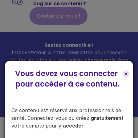
bug sur ce contenu ?
Contactez-nous !
Restez connecté·e !
Inscrivez-vous à notre newsletter pour recevoir
toutes les infos sur nos guides
chaque mois
dans
votre boîte mail.
Vous devez vous connecter
pour accéder à ce contenu.
En cliquant sur "s'inscrire", vous acceptez de recevoir notre newsletter.
Plus d'informations sur l'usage de vos données
ici
.
Ce contenu est réservé aux professionnels de
santé. Connectez-vous ou créez
gratuitement
votre compte pour y
accéder
.