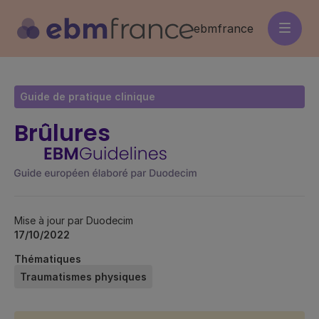
Aller
au
ebmfrance
contenu
principal
Guide de pratique clinique
Brûlures
Mise à jour par Duodecim
17/10/2022
Thématiques
Traumatismes physiques