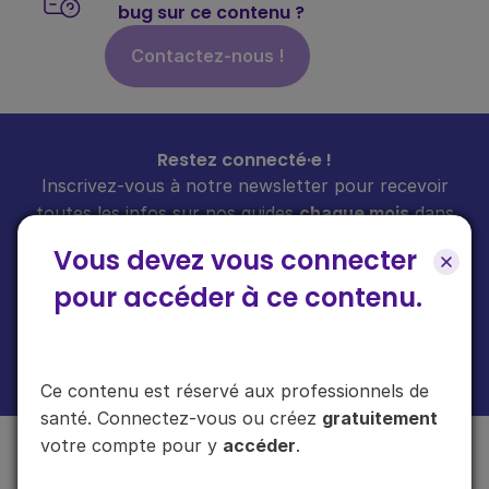
bug sur ce contenu ?
Contactez-nous !
Restez connecté·e !
Inscrivez-vous à notre newsletter pour recevoir
toutes les infos sur nos guides
chaque mois
dans
votre boîte mail.
Vous devez vous connecter
pour accéder à ce contenu.
En cliquant sur "s'inscrire", vous acceptez de recevoir notre newsletter.
Plus d'informations sur l'usage de vos données
ici
.
Ce contenu est réservé aux professionnels de
santé. Connectez-vous ou créez
gratuitement
votre compte pour y
accéder
.