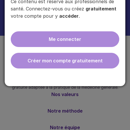
Ce contenu est réservé aux professionnels de
santé. Connectez-vous ou créez
gratuitement
votre compte pour y
accéder
.
En cliquant sur "s'inscrire", vous acceptez de recevoir notre newsletter.
Plus d'informations sur l'usage de vos données
ici
.
Me connecter
Créer mon compte gratuitement
ebmfrance est une base de connaissances médicales
gratuite adaptée à la pratique de la médecine générale.
Nos valeurs
Notre méthode
Notre équipe