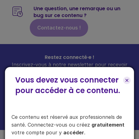
Une question, une remarque ou un
bug sur ce contenu ?
Contactez-nous !
Restez connecté·e !
Inscrivez-vous à notre newsletter pour recevoir
toutes les infos sur nos guides
chaque mois
dans
Vous devez vous connecter
votre boîte mail.
pour accéder à ce contenu.
En cliquant sur "s'inscrire", vous acceptez de recevoir notre newsletter.
Ce contenu est réservé aux professionnels de
Plus d'informations sur l'usage de vos données
ici
.
santé. Connectez-vous ou créez
gratuitement
votre compte pour y
accéder
.