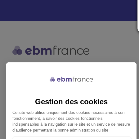
ebmfrance est une base de
connaissances médicales gratuite
adaptée à la pratique de la médecine
générale.