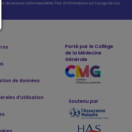
ptez de recevoir notre newsletter. Plus d'informations sur l'usage de vos
Porté par le Collège
erso
de la Médecine
Générale
us
estion de données
rales d’utilisation
Soutenu par
es
okies