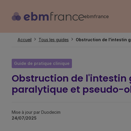
Aller
au
ebmfrance
contenu
principal
Fil
Accueil
Tous les guides
Obstruction de l'intestin 
d'Ariane
Guide de pratique clinique
Obstruction de l'intestin 
paralytique et pseudo-o
Mise à jour par Duodecim
24/07/2025