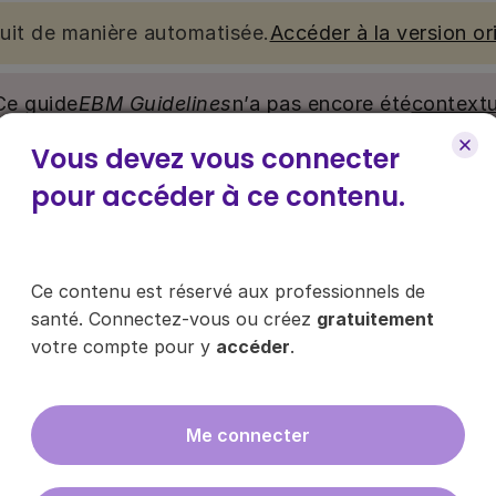
duit de manière automatisée.
Accéder à la version ori
Ce guide
EBM Guidelines
n’a pas encore été
contextu
Vous devez vous connecter
nu. Ce contenu est réservé aux médecins généralistes e
pour accéder à ce contenu.
e pour y accéder, via le bouton « Se connecter/s’inscrire
Ce contenu est réservé aux professionnels de
ce contenu ?
santé. Connectez-vous ou créez
gratuitement
votre compte pour y
accéder
.
Me connecter
es les infos sur nos guides