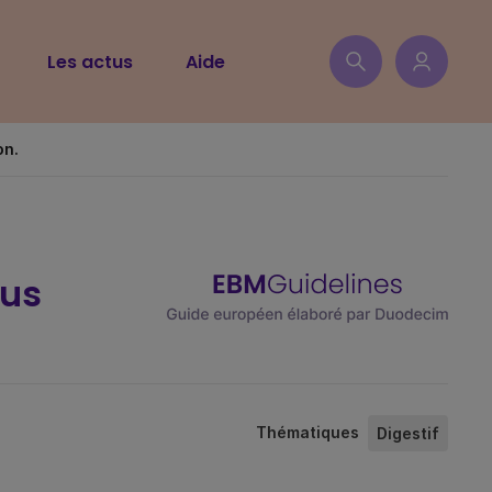
Les actus
Aide
on.
éus
Thématiques
Digestif