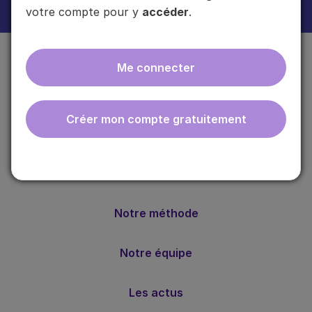
Plus d'informations sur l'usage de vos données
ici
.
votre compte pour y
accéder
.
Me connecter
Créer mon compte gratuitement
ebmfrance est une base de connaissances médicales
gratuite adaptée à la pratique de la médecine générale.
Nos valeurs
Notre méthode
Notre équipe
Les actus