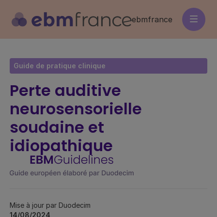
Aller
au
ebmfrance
contenu
principal
Guide de pratique clinique
Perte auditive
neurosensorielle
soudaine et
idiopathique
Mise à jour par Duodecim
14/08/2024