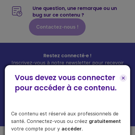
Une question, une remarque ou un
bug sur ce contenu ?
Contactez-nous !
Restez connecté·e !
Inscrivez-vous à notre newsletter pour recevoir
toutes les infos sur nos guides
chaque mois
dans
Vous devez vous connecter
votre boîte mail.
pour accéder à ce contenu.
En cliquant sur "s'inscrire", vous acceptez de recevoir notre newsletter.
Ce contenu est réservé aux professionnels de
Plus d'informations sur l'usage de vos données
ici
.
santé. Connectez-vous ou créez
gratuitement
votre compte pour y
accéder
.