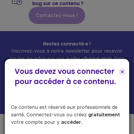
bug sur ce contenu ?
Contactez-nous !
Restez connecté·e !
Inscrivez-vous à notre newsletter pour recevoir
toutes les infos sur nos guides
chaque mois
dans
votre boîte mail.
Vous devez vous connecter
pour accéder à ce contenu.
En cliquant sur "s'inscrire", vous acceptez de recevoir notre newsletter.
Plus d'informations sur l'usage de vos données
ici
.
Ce contenu est réservé aux professionnels de
santé. Connectez-vous ou créez
gratuitement
votre compte pour y
accéder
.