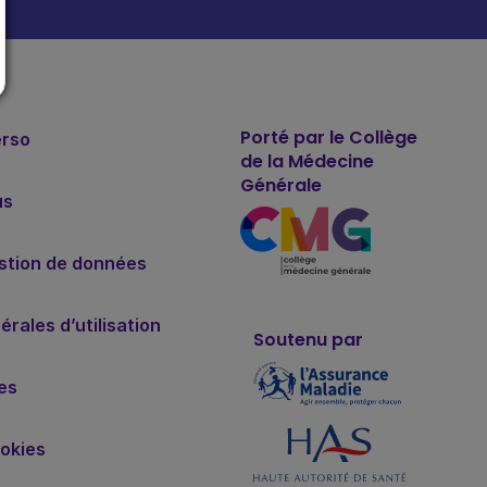
Porté par le Collège
erso
de la Médecine
Générale
us
estion de données
rales d’utilisation
Soutenu par
es
okies