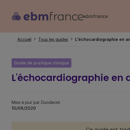
Aller
au
ebmfrance
contenu
principal
Fil
Accueil
Tous les guides
L'échocardiographie en a
d'Ariane
Guide de pratique clinique
L'échocardiographie en 
Mise à jour par Duodecim
10/08/2020
Ce guide est tra