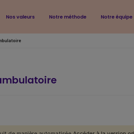
Navigation
Nos valeurs
Notre méthode
Notre équipe
principale
mbulatoire
ambulatoire
duit de manière automatisée.
Accéder à la version ori