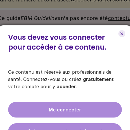
Ce guide
EBM Guidelines
n’a pas encore été
contextu
Vous devez vous connecter
nu. Ce contenu est réservé aux médecins généralistes e
e pour y accéder, via le bouton « Se connecter/s’inscrire
pour accéder à ce contenu.
ce contenu ?
Ce contenu est réservé aux professionnels de
santé. Connectez-vous ou créez
gratuitement
votre compte pour y
accéder
.
es les infos sur nos guides
Me connecter
En cliquant sur "s'inscrire", vous acce
données
ici
.