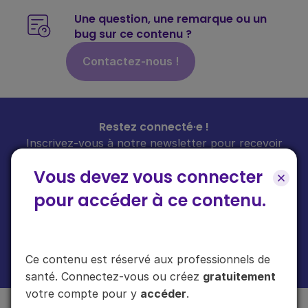
Une question, une remarque ou un
bug sur ce contenu ?
Contactez-nous !
Restez connecté·e !
Inscrivez-vous à notre newsletter pour recevoir
toutes les infos sur nos guides
chaque mois
dans
Vous devez vous connecter
votre boîte mail.
pour accéder à ce contenu.
En cliquant sur "s'inscrire", vous acceptez de recevoir notre newsletter.
Ce contenu est réservé aux professionnels de
Plus d'informations sur l'usage de vos données
ici
.
santé. Connectez-vous ou créez
gratuitement
votre compte pour y
accéder
.