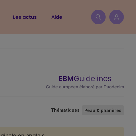
Les actus
Aide
Thématiques
Peau & phanères
ginale en anglais.