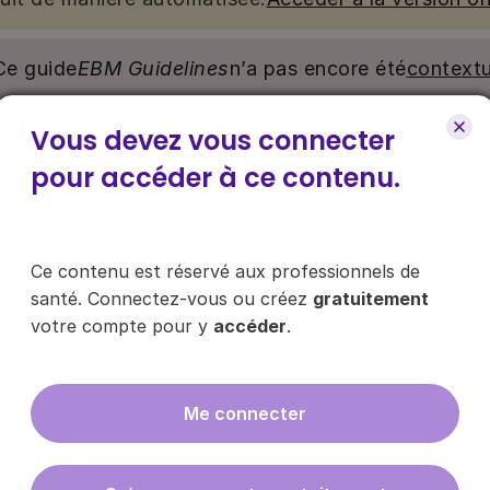
Ce guide
EBM Guidelines
n’a pas encore été
contextu
Vous devez vous connecter
nu. Ce contenu est réservé aux médecins généralistes e
e pour y accéder, via le bouton « Se connecter/s’inscrire
pour accéder à ce contenu.
ce contenu ?
Ce contenu est réservé aux professionnels de
santé. Connectez-vous ou créez
gratuitement
votre compte pour y
accéder
.
es les infos sur nos guides
Me connecter
En cliquant sur "s'inscrire", vous acce
données
ici
.