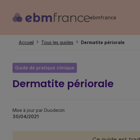
Aller
au
ebmfrance
contenu
principal
Fil
Accueil
Tous les guides
Dermatite périorale
d'Ariane
Guide de pratique clinique
Dermatite périorale
Mise à jour par Duodecim
30/04/2021
Ce guide est tra