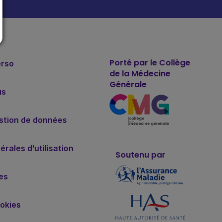
Porté par le Collège
erso
de la Médecine
Générale
us
estion de données
rales d’utilisation
Soutenu par
es
okies