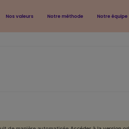
Navigation
Nos valeurs
Notre méthode
Notre équipe
principale
duit de manière automatisée.
Accéder à la version ori