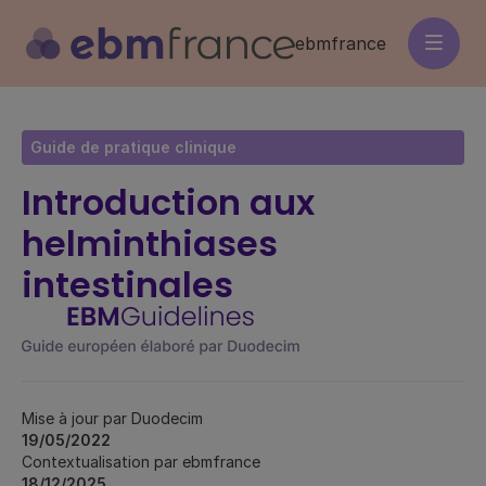
Aller
au
ebmfrance
contenu
principal
Guide de pratique clinique
Introduction aux
helminthiases
intestinales
Mise à jour par Duodecim
19/05/2022
Contextualisation par ebmfrance
18/12/2025