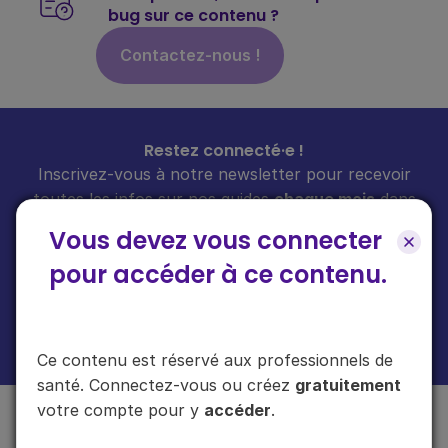
bug sur ce contenu ?
Contactez-nous !
Restez connecté·e !
Inscrivez-vous à notre newsletter pour recevoir
toutes les infos sur nos guides
chaque mois
dans
votre boîte mail.
Vous devez vous connecter
pour accéder à ce contenu.
En cliquant sur "s'inscrire", vous acceptez de recevoir notre newsletter.
Plus d'informations sur l'usage de vos données
ici
.
Ce contenu est réservé aux professionnels de
santé. Connectez-vous ou créez
gratuitement
votre compte pour y
accéder
.