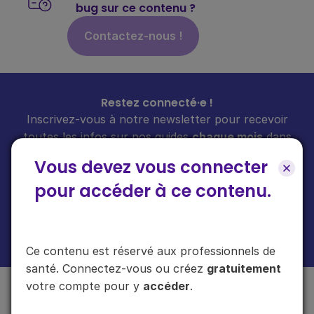
bug sur ce contenu ?
Contactez-nous !
Restez connecté·e !
Inscrivez-vous à notre newsletter pour recevoir
toutes les infos sur nos guides
chaque mois
dans
votre boîte mail.
Vous devez vous connecter
pour accéder à ce contenu.
En cliquant sur "s'inscrire", vous acceptez de recevoir notre newsletter.
Plus d'informations sur l'usage de vos données
ici
.
Ce contenu est réservé aux professionnels de
santé. Connectez-vous ou créez
gratuitement
votre compte pour y
accéder
.