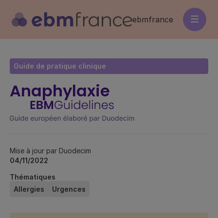
Aller
au
ebmfrance
contenu
principal
Guide de pratique clinique
Anaphylaxie
Mise à jour par Duodecim
04/11/2022
Thématiques
Allergies
Urgences