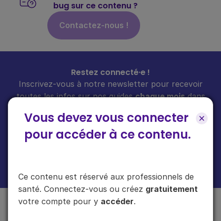
bug sur ce contenu ?
Contactez-nous !
Restez connecté·e !
Inscrivez-vous à notre newsletter pour recevoir
toutes les infos sur nos guides
chaque mois
dans
votre boîte mail.
Vous devez vous connecter
pour accéder à ce contenu.
En cliquant sur "s'inscrire", vous acceptez de recevoir notre newsletter.
Plus d'informations sur l'usage de vos données
ici
.
Ce contenu est réservé aux professionnels de
santé. Connectez-vous ou créez
gratuitement
votre compte pour y
accéder
.