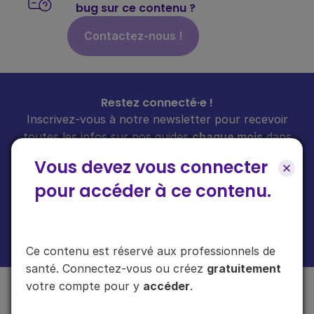
bug sur ce contenu ?
Contactez-nous !
Restez connecté·e !
Inscrivez-vous à notre newsletter pour recevoir
toutes les infos sur nos guides
chaque mois
dans
votre boîte mail.
Vous devez vous connecter
pour accéder à ce contenu.
En cliquant sur "s'inscrire", vous acceptez de recevoir notre newsletter.
Plus d'informations sur l'usage de vos données
ici
.
Ce contenu est réservé aux professionnels de
santé. Connectez-vous ou créez
gratuitement
votre compte pour y
accéder
.