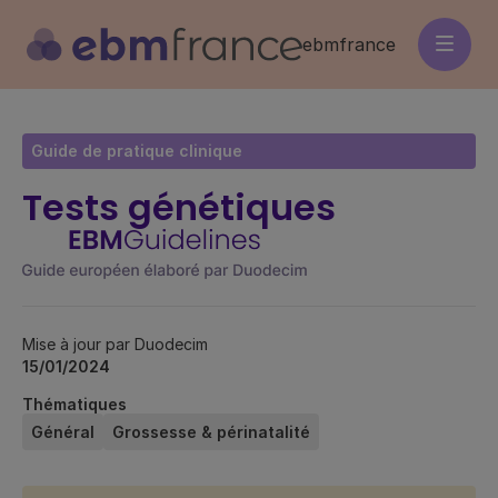
Aller
au
ebmfrance
contenu
principal
Guide de pratique clinique
Tests génétiques
Mise à jour par Duodecim
15/01/2024
Thématiques
Général
Grossesse & périnatalité