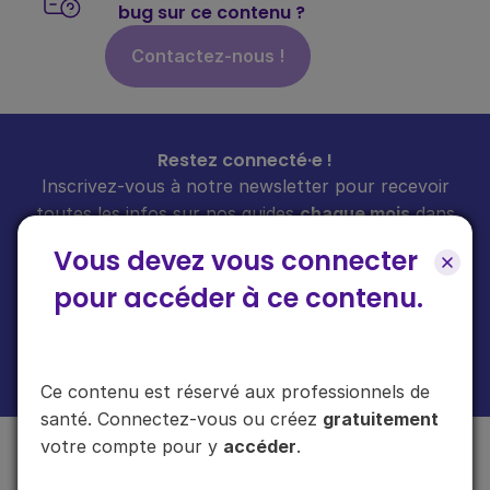
bug sur ce contenu ?
Contactez-nous !
Restez connecté·e !
Inscrivez-vous à notre newsletter pour recevoir
toutes les infos sur nos guides
chaque mois
dans
votre boîte mail.
Vous devez vous connecter
pour accéder à ce contenu.
En cliquant sur "s'inscrire", vous acceptez de recevoir notre newsletter.
Plus d'informations sur l'usage de vos données
ici
.
Ce contenu est réservé aux professionnels de
santé. Connectez-vous ou créez
gratuitement
votre compte pour y
accéder
.