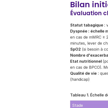
Bilan initi
Évaluation cl
Statut tabagique
: 
Dyspnée : échelle
en cas de mMRC ≥ 2,
minutes, lever de cha
SpO2
(si besoin à c
Nombre d'exacerba
Etat nutritionnel
(po
en cas de BPCO). M
Qualité de vie
:
ques
(handicap)
Tableau 1. Échelle
Stade