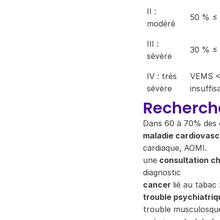
II :
50 % ≤ 
modéré
III :
30 % ≤ 
sévère
IV : très
VEMS < 
sévère
insuffi
Recherch
Dans 60 à 70% des c
maladie cardiovasc
cardiaque, AOMI.
une
consultation ch
diagnostic
cancer
lié au tabac
trouble psychiatriq
trouble musculosque