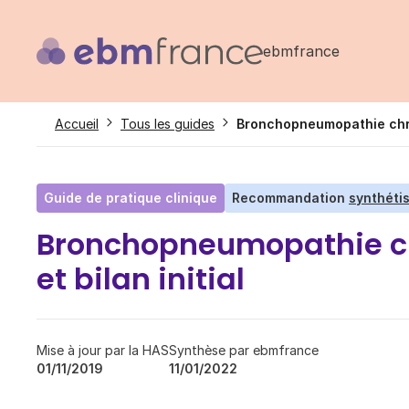
Aller
au
ebmfrance
contenu
principal
Fil
Accueil
Tous les guides
Bronchopneumopathie chron
d'Ariane
Guide de pratique clinique
Recommandation
synthétis
Bronchopneumopathie chr
et bilan initial
Mise à jour par la HAS
Synthèse par ebmfrance
01/11/2019
11/01/2022