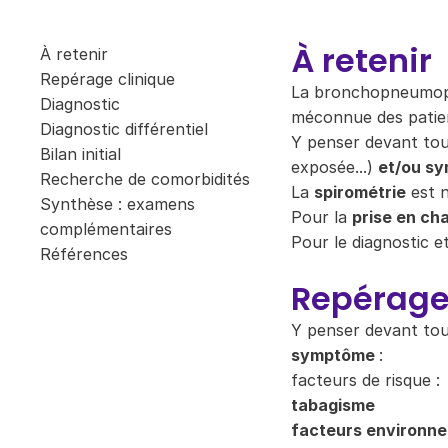
À retenir
À retenir
Repérage clinique
La bronchopneumopa
Diagnostic
méconnue des patie
Diagnostic différentiel
Y penser devant to
Bilan initial
exposée...)
et/ou s
Recherche de comorbidités
La
spirométrie
est n
Synthèse : examens
Pour la
prise en ch
complémentaires
Pour le diagnostic e
Références
Repérage
Y penser devant to
symptôme
:
facteurs de risque :
tabagisme
facteurs environn