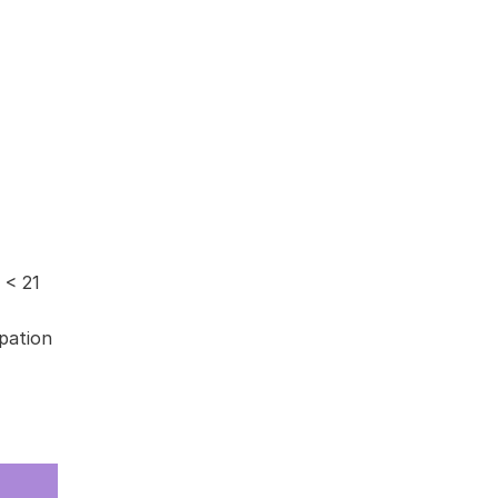
 < 21
ipation