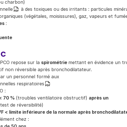
ou charbon)
nnelle
à des toxiques ou des irritants : particules minér
 organiques (végétales, moisissures), gaz, vapeurs et fumé
es
:
uente
ic
 BPCO repose sur la
spirométrie
mettant en évidence un tr
tif non réversible après bronchodilatateur.
 par un personnel formé aux
nnelles respiratoires
O :
< 70 %
(troubles ventilatoire obstructif)
après un
test de réversibilité)
< limite inférieure de la normale après bronchodilatat
lément chez :
ns de 50 ans