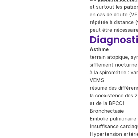
et surtout les
patie
en cas de doute (VE
répétée à distance (
peut être nécessair
Diagnosti
Asthme
terrain atopique, s
sifflement nocturne 
à la spirométrie : va
VEMS
résumé des différen
la coexistence des 
et de la BPCO)
Bronchectasie
Embolie pulmonaire
Insuffisance cardiaq
Hypertension artéri