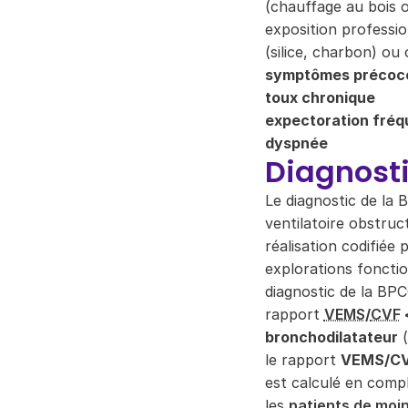
(chauffage au bois 
exposition professio
(silice, charbon) ou
symptômes précoc
toux chronique
expectoration fréq
dyspnée
Diagnost
Le diagnostic de la
ventilatoire obstruc
réalisation codifiée
explorations fonctio
diagnostic de la BPC
rapport
VEMS
/
CVF
bronchodilatateur
(
le rapport
VEMS/CVF 
est calculé en comp
les
patients de moi