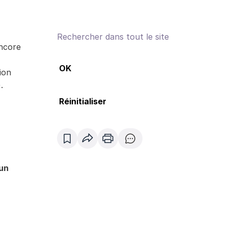
ncore
ion
.
 un