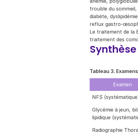
anémie, polyglobulie
trouble du sommeil
diabète, dyslipidémie
reflux gastro-œsoph
Le traitement de la 
traitement des comor
Synthèse
Tableau 3. Examens
Examen
NFS (systématique
Glycémie à jeun, bi
lipidique (systémati
Radiographie Thor