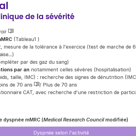
al
inique de la sévérité
voir
 mMRC
(Tableau
1
)
 mesure de la tolérance à l'exercice (test de marche de 6
ise...)
ompléter par des gaz du sang)
tions par an
notamment celles sévères (hospitalisation)
ids, taille, IMC) : recherche des signes de dénutrition (IMC
oins de 70 ans
/
Plus de 70 ans
tionnaire CAT
, avec recherche d'une restriction de partic
 de dyspnée mMRC (
Medical Research Council
modifiée)
Dyspnée selon l'activité