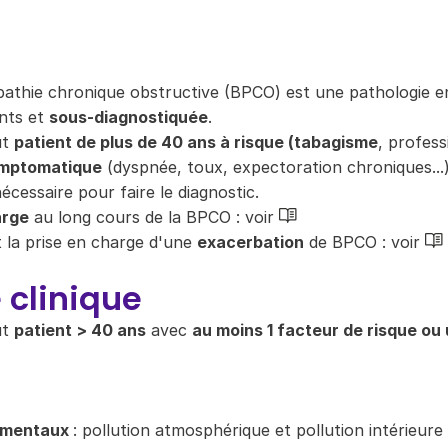
thie chronique obstructive (BPCO) est une pathologie e
nts et
sous-diagnostiquée
.
ut
patient de plus de 40 ans à risque (tabagisme
, profess
ymptomatique
(dyspnée, toux, expectoration chroniques...)
écessaire pour faire le diagnostic.
arge
au long cours de la BPCO : voir
t la prise en charge d'une
exacerbation
de BPCO : voir
 clinique
ut
patient > 40 ans
avec
au moins 1 facteur de risque ou
ementaux
: pollution atmosphérique et pollution intérieure