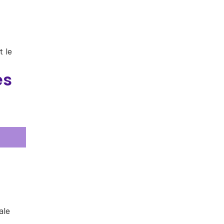
t le
es
ale