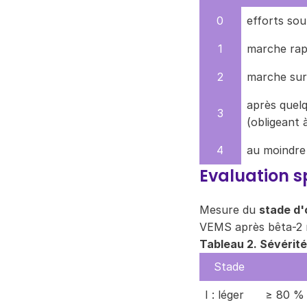
0
efforts so
1
marche rap
2
marche sur 
après quelq
3
(obligeant 
4
au moindre
Evaluation s
Mesure du
stade d'
VEMS après bêta-2 
Tableau 2. Sévérité
Stade
I : léger
≥ 80 % 