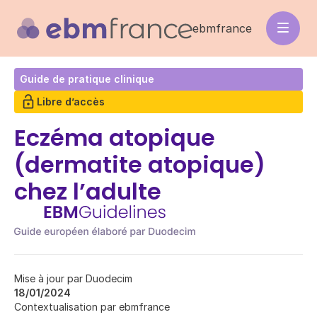
Aller
au
ebmfrance
contenu
principal
Guide de pratique clinique
Libre d’accès
Eczéma atopique
(dermatite atopique)
chez l’adulte
Mise à jour par Duodecim
18/01/2024
Contextualisation par ebmfrance