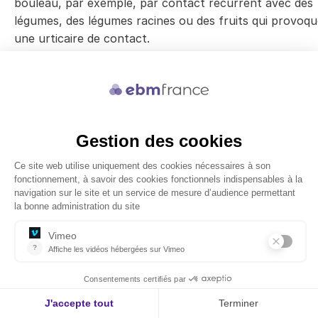
bouleau, par exemple, par contact récurrent avec des
légumes, des légumes racines ou des fruits qui provoq
une urticaire de contact.
Image : Raimo Suhonen ; texte : Tuula Salo et Maria Si
Références
Drucker AM, Morra DE, Prieto-Merino D, et al. Systemi
Immunomodulatory Treatments for Atopic Dermatitis:
Update of a Living Systematic Review and Network Me
analysis. JAMA Dermatol 2022;158(5):523-532.
PubMed
Puar N, Chovatiya R, Paller AS. New treatments in ato
dermatitis. Ann Allergy Asthma Immunol 2021;126(1):21–
PubMed
Wang V, Boguniewicz J, Boguniewicz M, et al. The infec
complications of atopic dermatitis. Ann Allergy Asthma
Immunol 2021;126(1):3–12.
PubMed
Musters AH, Mashayekhi S, Harvey J, et al. Photother
for atopic eczema. Cochrane Database Syst Rev 2021;
(10):CD013870.
PubMed