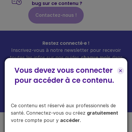
bug sur ce contenu ?
Contactez-nous !
Restez connecté·e !
Inscrivez-vous à notre newsletter pour recevoir
toutes les infos sur nos guides
chaque mois
dans
votre boîte mail.
Vous devez vous connecter
pour accéder à ce contenu.
En cliquant sur "s'inscrire", vous acceptez de recevoir notre newsletter.
Plus d'informations sur l'usage de vos données
ici
.
Ce contenu est réservé aux professionnels de
santé. Connectez-vous ou créez
gratuitement
votre compte pour y
accéder
.