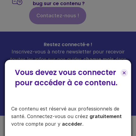
bug sur ce contenu ?
Contactez-nous !
Restez connecté·e !
Inscrivez-vous à notre newsletter pour recevoir
toutes les infos sur nos guides
chaque mois
dans
votre boîte mail.
Vous devez vous connecter
pour accéder à ce contenu.
En cliquant sur "s'inscrire", vous acceptez de recevoir notre newsletter.
Plus d'informations sur l'usage de vos données
ici
.
Ce contenu est réservé aux professionnels de
santé. Connectez-vous ou créez
gratuitement
votre compte pour y
accéder
.