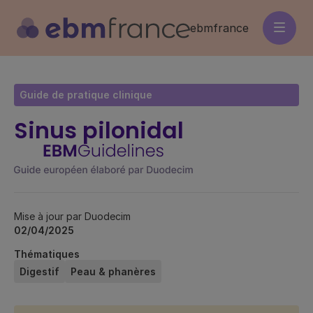
Aller
au
ebmfrance
contenu
principal
Guide de pratique clinique
Sinus pilonidal
Mise à jour par Duodecim
02/04/2025
Thématiques
Digestif
Peau & phanères