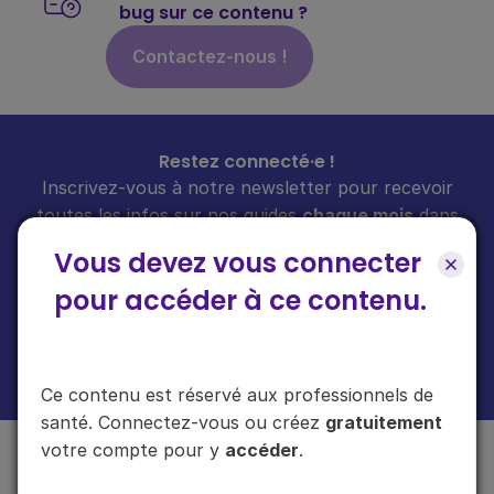
bug sur ce contenu ?
Contactez-nous !
Restez connecté·e !
Inscrivez-vous à notre newsletter pour recevoir
toutes les infos sur nos guides
chaque mois
dans
votre boîte mail.
Vous devez vous connecter
pour accéder à ce contenu.
En cliquant sur "s'inscrire", vous acceptez de recevoir notre newsletter.
Plus d'informations sur l'usage de vos données
ici
.
Ce contenu est réservé aux professionnels de
santé. Connectez-vous ou créez
gratuitement
votre compte pour y
accéder
.