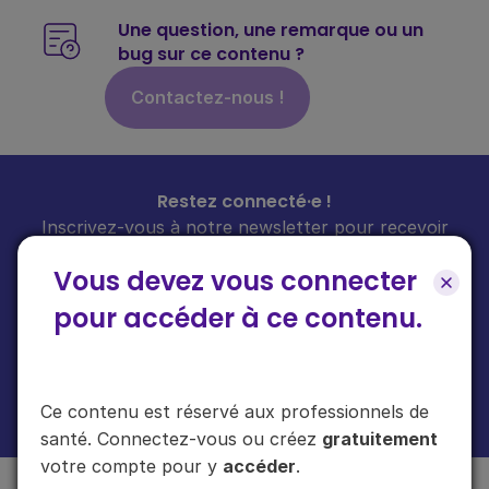
Une question, une remarque ou un
bug sur ce contenu ?
Contactez-nous !
Restez connecté·e !
Inscrivez-vous à notre newsletter pour recevoir
toutes les infos sur nos guides
chaque mois
dans
Vous devez vous connecter
votre boîte mail.
pour accéder à ce contenu.
En cliquant sur "s'inscrire", vous acceptez de recevoir notre newsletter.
Ce contenu est réservé aux professionnels de
Plus d'informations sur l'usage de vos données
ici
.
santé. Connectez-vous ou créez
gratuitement
votre compte pour y
accéder
.