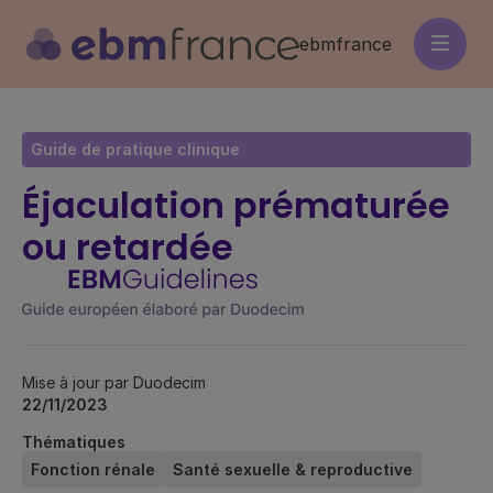
Aller
au
ebmfrance
contenu
principal
Guide de pratique clinique
Éjaculation prématurée
ou retardée
Mise à jour par Duodecim
22/11/2023
Thématiques
Fonction rénale
Santé sexuelle & reproductive