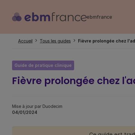
Aller
au
ebmfrance
contenu
principal
Fil
Accueil
Tous les guides
Fièvre prolongée chez l'ad
d'Ariane
Guide de pratique clinique
Fièvre prolongée chez l'a
Mise à jour par Duodecim
04/01/2024
Ce guide est tra