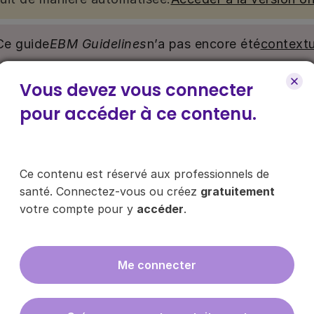
Ce guide
EBM Guidelines
n’a pas encore été
contextu
Vous devez vous connecter
nu. Ce contenu est réservé aux médecins généralistes e
e pour y accéder, via le bouton « Se connecter/s’inscrire
pour accéder à ce contenu.
ce contenu ?
Ce contenu est réservé aux professionnels de
santé. Connectez-vous ou créez
gratuitement
votre compte pour y
accéder
.
es les infos sur nos guides
Me connecter
En cliquant sur "s'inscrire", vous acce
données
ici
.