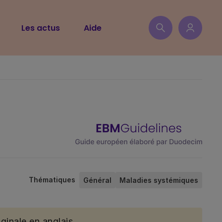
Les actus
Aide
Thématiques
Général
Maladies systémiques
ginale en anglais.