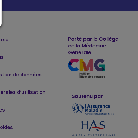
Porté par le Collège
erso
de la Médecine
Générale
us
estion de données
rales d’utilisation
Soutenu par
es
okies