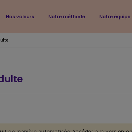
Navigation
Nos valeurs
Notre méthode
Notre équipe
principale
ulte
dulte
duit de manière automatisée.
Accéder à la version ori