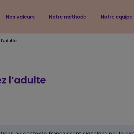
Navigation
Nos valeurs
Notre méthode
Notre équipe
principale
l’adulte
z l’adulte
tions au contexte français
sont signalées par le p