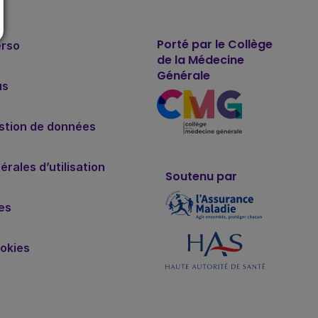
Porté par le Collège
erso
de la Médecine
Générale
us
estion de données
rales d’utilisation
Soutenu par
es
okies