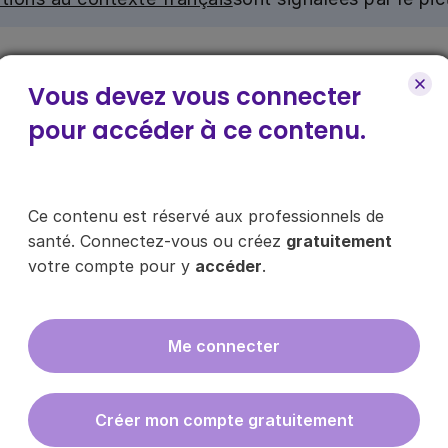
nu. Ce contenu est réservé aux médecins généralistes e
e pour y accéder, via le bouton « Se connecter/s’inscrire
Vous devez vous connecter
pour accéder à ce contenu.
ce contenu ?
Ce contenu est réservé aux professionnels de
santé. Connectez-vous ou créez
gratuitement
votre compte pour y
accéder
.
es les infos sur nos guides
Me connecter
En cliquant sur "s'inscrire", vous acce
données
ici
.
Créer mon compte gratuitement