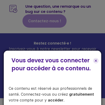
Une question, une remarque ou un
bug sur ce contenu ?
Contactez-nous !
Restez connecté·e !
Inscrivez-vous à notre newsletter pour recevoir
toutes les infos sur nos guides
chaque mois
dans
Vous devez vous connecter
votre boîte mail.
pour accéder à ce contenu.
En cliquant sur "s'inscrire", vous acceptez de recevoir notre newsletter.
Ce contenu est réservé aux professionnels de
Plus d'informations sur l'usage de vos données
ici
.
santé. Connectez-vous ou créez
gratuitement
votre compte pour y
accéder
.