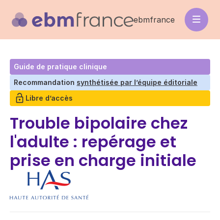
Aller
au
ebmfrance
contenu
principal
Guide de pratique clinique
Recommandation
synthétisée par l’équipe éditoriale
Libre d’accès
Trouble bipolaire chez
l'adulte : repérage et
prise en charge initiale