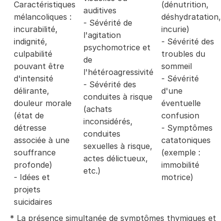
Caractéristiques
(dénutrition,
auditives
mélancoliques :
déshydratation,
- Sévérité de
incurabilité,
incurie)
l'agitation
indignité,
- Sévérité des
psychomotrice et
culpabilité
troubles du
de
pouvant être
sommeil
l'hétéroagressivité
d'intensité
- Sévérité
- Sévérité des
délirante,
d'une
conduites à risque
douleur morale
éventuelle
(achats
(état de
confusion
inconsidérés,
détresse
- Symptômes
conduites
associée à une
catatoniques
sexuelles à risque,
souffrance
(exemple :
actes délictueux,
profonde)
immobilité
etc.)
- Idées et
motrice)
projets
suicidaires
* La présence simultanée de symptômes thymiques et