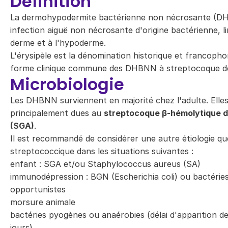
Définition
La dermohypodermite bactérienne non nécrosante (D
infection aiguë non nécrosante d'origine bactérienne, l
derme et à l'hypoderme.
L'érysipèle est la dénomination historique et francopho
forme clinique commune des DHBNN à streptocoque de 
Microbiologie
Les DHBNN surviennent en majorité chez l'adulte. Elles
principalement dues au
streptocoque β-hémolytique d
(SGA)
.
Il est recommandé de considérer une autre étiologie qu
streptococcique dans les situations suivantes :
enfant : SGA et/ou Staphylococcus aureus (SA)
immunodépression : BGN (Escherichia coli) ou bactérie
opportunistes
morsure animale
bactéries pyogènes ou anaérobies (délai d'apparition d
jours)