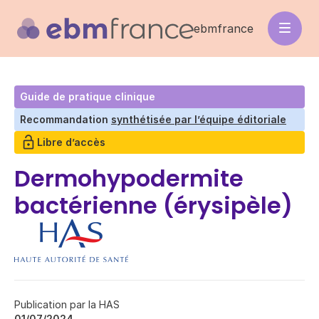
Aller
au
ebmfrance
contenu
principal
Guide de pratique clinique
Recommandation
synthétisée par l’équipe éditoriale
Libre d’accès
Dermohypodermite
bactérienne (érysipèle)
Publication par la HAS
01/07/2024