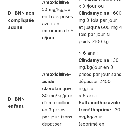
Amoxicilline
:
x 3 /jour ou
50 mg/kg/jour
DHBNN non
Clindamycine
: 600
en trois prises
compliquée
mg 3 fois par jour
avec un
adulte
et jusqu'à 600 mg 4
maximum de 6
fois par jour si
g/jour
poids >100 kg
> 6 ans :
Clindamycine
: 30
mg/kg/jour en 3
Amoxicilline-
prises par jour sans
acide
dépasser 2400
clavulanique
:
mg/jour
80 mg/kg/jour
< 6 ans :
DHBNN
d'amoxicilline
Sulfaméthoxazole-
enfant
en 3 prises
triméthoprime
: 30
par jour (sans
mg/kg/jour
dépasser
(exprimé en