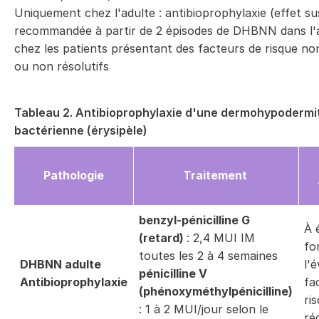
Uniquement chez l'adulte : antibioprophylaxie (effet su
recommandée à partir de 2 épisodes de DHBNN dans l'
chez les patients présentant des facteurs de risque no
ou non résolutifs
Tableau 2. Antibioprophylaxie d'une dermohypodermi
bactérienne (érysipèle)
Pathologie
Traitement
benzyl-pénicilline G
À 
(retard)
: 2,4 MUI IM
fo
toutes les 2 à 4 semaines
DHBNN adulte
l'
pénicilline V
Antibioprophylaxie
fa
(phénoxyméthylpénicilline)
ri
: 1 à 2 MUI/jour selon le
réc