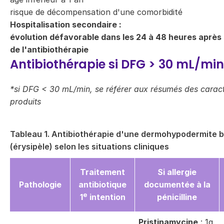
risque de décompensation d'une comorbidité
Hospitalisation secondaire :
évolution défavorable dans les 24 à 48 heures après 
de l'antibiothérapie
Antibiothérapie si DFG > 30 mL/min
*si DFG < 30 mL/min, se référer aux résumés des caract
produits
Tableau 1. Antibiothérapie d'une dermohypodermite 
(érysipèle) selon les situations cliniques
Traitement
Si allergie
Pathologie
antibiotique
documentée à la
e
1
intention
pénicilline
Pristinamycine
: 1g