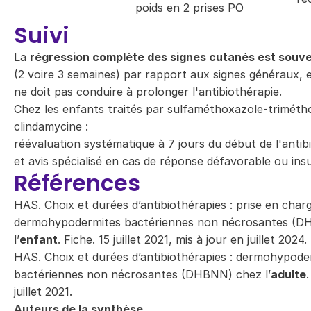
poids en 2 prises PO
Suivi
La
régression complète des signes cutanés est souv
(2 voire 3 semaines) par rapport aux signes généraux, et
ne doit pas conduire à prolonger l'antibiothérapie.
Chez les enfants traités par sulfaméthoxazole-triméth
clindamycine :
réévaluation systématique à 7 jours du début de l'antib
et avis spécialisé en cas de réponse défavorable ou ins
Références
HAS. Choix et durées d’antibiothérapies : prise en char
dermohypodermites bactériennes non nécrosantes (
l’
enfant
. Fiche. 15 juillet 2021, mis à jour en juillet 2024.
HAS. Choix et durées d’antibiothérapies : dermohypode
bactériennes non nécrosantes (DHBNN) chez l’
adulte
.
juillet 2021.
Auteurs de la synthèse