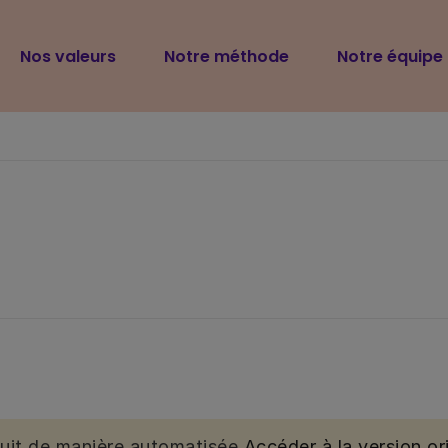
Navigation
Nos valeurs
Notre méthode
Notre équipe
principale
duit de manière automatisée.
Accéder à la version ori