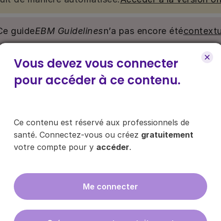
Ce guide
EBM Guidelines
n’a pas encore été
contextu
Vous devez vous connecter
nu. Ce contenu est réservé aux médecins généralistes e
e pour y accéder, via le bouton « Se connecter/s’inscrire
pour accéder à ce contenu.
ce contenu ?
Ce contenu est réservé aux professionnels de
santé. Connectez-vous ou créez
gratuitement
votre compte pour y
accéder
.
es les infos sur nos guides
Me connecter
En cliquant sur "s'inscrire", vous acce
données
ici
.