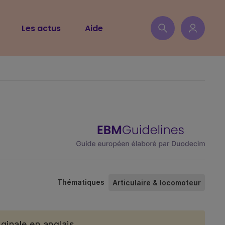
Les actus
Aide
Thématiques
Articulaire & locomoteur
ginale en anglais.