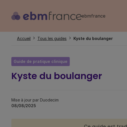
Aller
au
ebmfrance
contenu
principal
Fil
Accueil
Tous les guides
Kyste du boulanger
d'Ariane
Guide de pratique clinique
Kyste du boulanger
Mise à jour par Duodecim
08/08/2025
Ce guide est tra