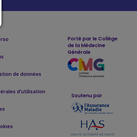
Porté par le Collège
erso
de la Médecine
Générale
us
estion de données
rales d’utilisation
Soutenu par
es
okies