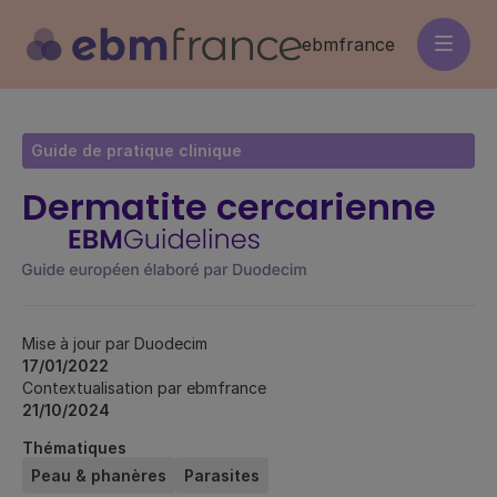
Aller
au
ebmfrance
contenu
principal
Guide de pratique clinique
Dermatite cercarienne
Mise à jour par Duodecim
17/01/2022
Contextualisation par ebmfrance
21/10/2024
Thématiques
Peau & phanères
Parasites