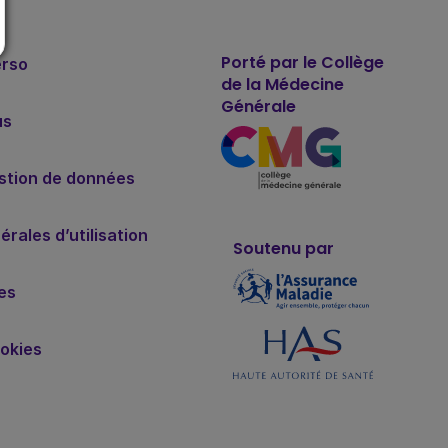
Porté par le Collège
erso
de la Médecine
Générale
us
estion de données
rales d’utilisation
Soutenu par
es
okies