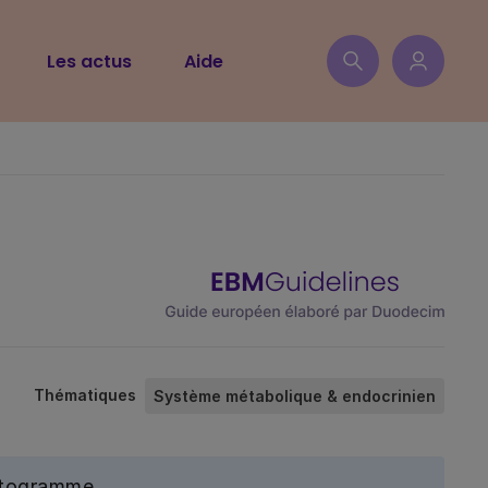
Les actus
Aide
Thématiques
Système métabolique & endocrinien
ictogramme