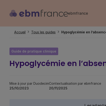
Aller
au
ebmfrance
contenu
principal
Fil
Accueil
Tous les guides
Hypoglycémie en l’absence
d'Ariane
Guide de pratique clinique
Hypoglycémie en l’absen
Mise à jour par Duodecim
Contextualisation par ebmfrance
25/10/2023
20/11/2025
Les
adapta