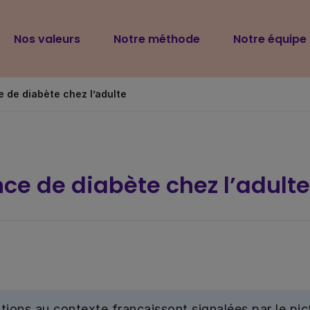
Navigation
Nos valeurs
Notre méthode
Notre équipe
principale
 de diabète chez l’adulte
ce de diabète chez l’adulte
tions au contexte français
sont signalées par le p