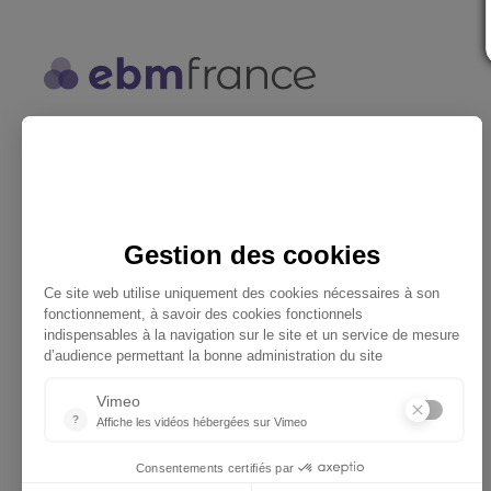
ebmfrance est une base de
connaissances médicales gratuite
adaptée à la pratique de la médecine
générale.