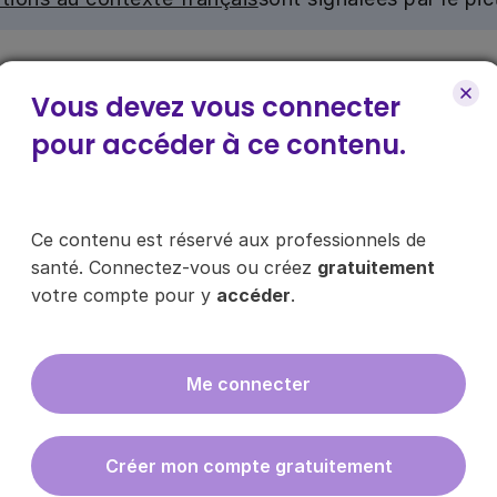
nu. Ce contenu est réservé aux médecins généralistes e
e pour y accéder, via le bouton « Se connecter/s’inscrire
Vous devez vous connecter
pour accéder à ce contenu.
ce contenu ?
Ce contenu est réservé aux professionnels de
santé. Connectez-vous ou créez
gratuitement
votre compte pour y
accéder
.
es les infos sur nos guides
Me connecter
En cliquant sur "s'inscrire", vous acce
données
ici
.
Créer mon compte gratuitement