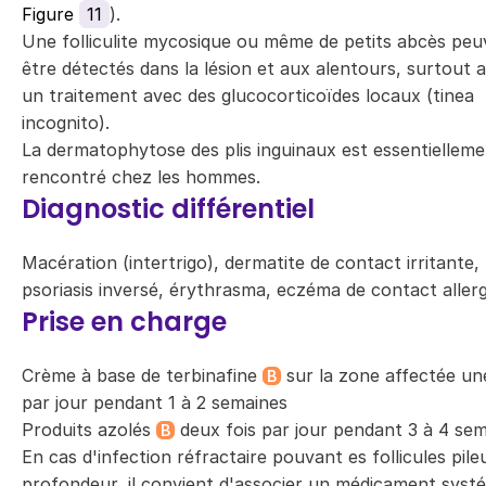
Figure
11
).
Une folliculite mycosique ou même de petits abcès peu
être détectés dans la lésion et aux alentours, surtout 
un traitement avec des glucocorticoïdes locaux (tinea
incognito).
La dermatophytose des plis inguinaux est essentiellem
rencontré chez les hommes.
Diagnostic différentiel
Macération (intertrigo), dermatite de contact irritante,
psoriasis inversé, érythrasma, eczéma de contact aller
Prise en charge
Crème à base de terbinafine
sur la zone affectée une
B
par jour pendant 1 à 2 semaines
Produits azolés
deux fois par jour pendant 3 à 4 se
B
En cas d'infection réfractaire pouvant es follicules pile
profondeur, il convient d'associer un médicament syst