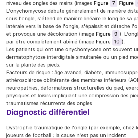
niveau des ongles des mains (images
Figure
7
Figure
L'onychomycose débute généralement de manière dista
sous l'ongle, s'étend de manière linéaire le long de sa p
latérale vers la base de l'ongle, s'épaissit et détache l'o
et provoque une décoloration (image
Figure
9
). L'ongl
par être complètement abîmé (image
Figure
10
).
Les patients qui ont une onychomycose ont souvent u
dermatophytose interdigitale simultanée ou un pied mo
sur la plante des pieds.
Facteurs de risque : âge avancé, diabète, immunosuppr
athérosclérose oblitérante des membres inférieurs (AO
neuropathies, déformations structurelles du pied, exer
physiques et loisirs impliquant une compression des pie
traumatismes récurrents des ongles
Diagnostic différentiel
Dystrophie traumatique de l'ongle (par exemple, chez l
joueurs de football ; la cause n'est pas un incident