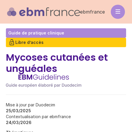
Aller
au
ebmfrance
contenu
principal
Guide de pratique clinique
Libre d’accès
Mycoses cutanées et
unguéales
Mise à jour par Duodecim
25/03/2025
Contextualisation par ebmfrance
24/03/2026