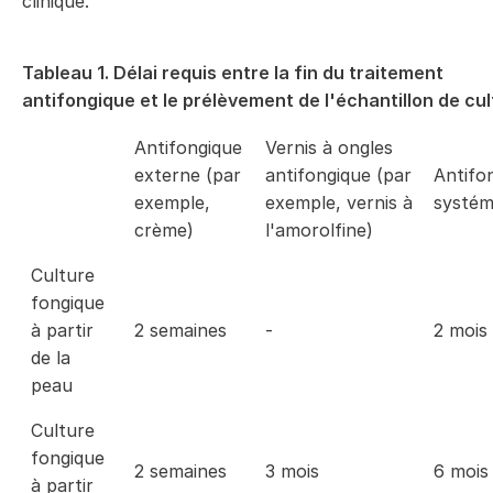
clinique.
Tableau 1. Délai requis entre la fin du traitement
antifongique et le prélèvement de l'échantillon de cu
Antifongique
Vernis à ongles
externe (par
antifongique (par
Antifo
exemple,
exemple, vernis à
systém
crème)
l'amorolfine)
Culture
fongique
à partir
2 semaines
-
2 mois
de la
peau
Culture
fongique
2 semaines
3 mois
6 mois
à partir