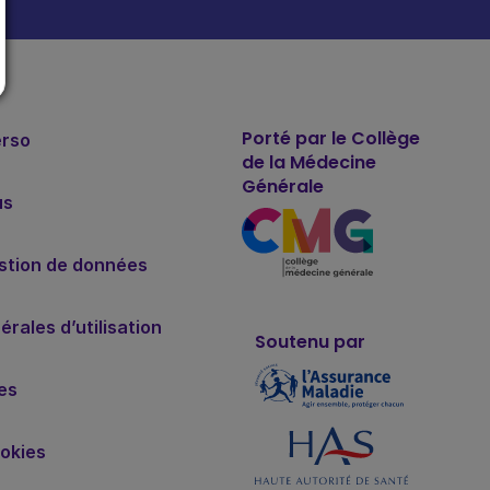
Porté par le Collège
erso
de la Médecine
Générale
us
estion de données
rales d’utilisation
Soutenu par
es
okies