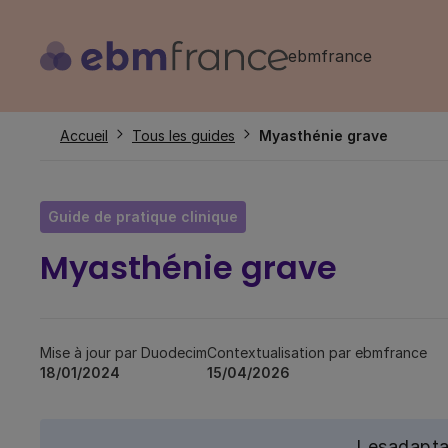
Aller
au
ebmfrance
contenu
principal
Fil
Accueil
Tous les guides
Myasthénie grave
d'Ariane
Guide de pratique clinique
Myasthénie grave
Mise à jour par Duodecim
Contextualisation par ebmfrance
18/01/2024
15/04/2026
Les
adapta