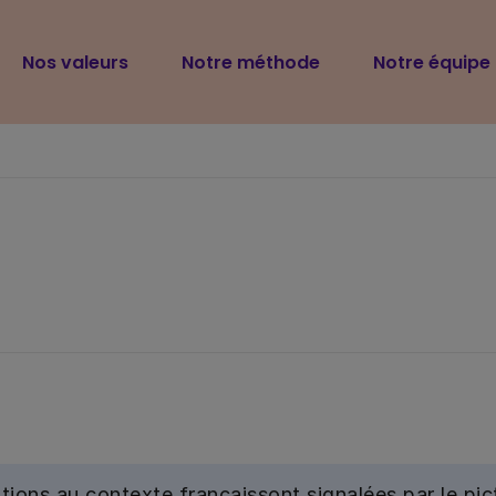
Navigation
Nos valeurs
Notre méthode
Notre équipe
principale
tions au contexte français
sont signalées par le p