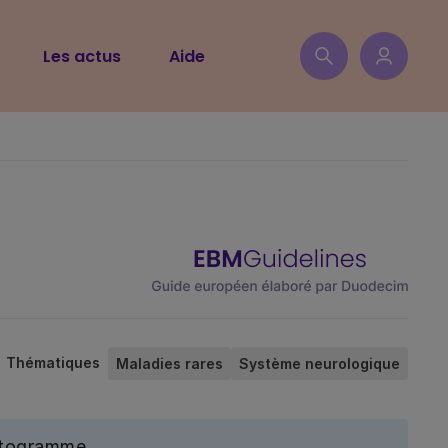
Les actus
Aide
Thématiques
Maladies rares
Système neurologique
ictogramme