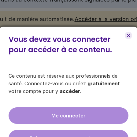
duit de manière automatisée.
Accéder à la version ori
Vous devez vous connecter
nu. Ce contenu est réservé aux médecins généralistes e
e pour y accéder, via le bouton « Se connecter/s’inscrire
pour accéder à ce contenu.
ce contenu ?
Ce contenu est réservé aux professionnels de
santé. Connectez-vous ou créez
gratuitement
votre compte pour y
accéder
.
es les infos sur nos guides
Me connecter
En cliquant sur "s'inscrire", vous acce
données
ici
.