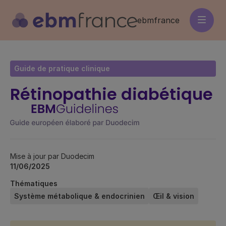
Aller
au
ebmfrance
contenu
principal
Guide de pratique clinique
Rétinopathie diabétique
Mise à jour par Duodecim
11/06/2025
Thématiques
Système métabolique & endocrinien
Œil & vision