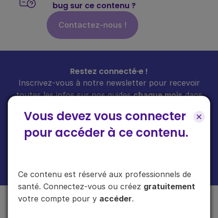
bug sur ce contenu ?
Contactez-nous !
Restez connecté·e !
Inscrivez-vous à notre newsletter pour recevoir
toutes les infos sur nos guides
chaque mois
dans
votre boîte mail.
Vous devez vous connecter
pour accéder à ce contenu.
En cliquant sur "s'inscrire", vous acceptez de recevoir notre newsletter.
Plus d'informations sur l'usage de vos données
ici
.
Ce contenu est réservé aux professionnels de
santé. Connectez-vous ou créez
gratuitement
votre compte pour y
accéder
.