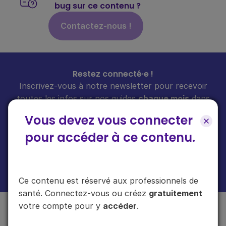
bug sur ce contenu ?
Contactez-nous !
Restez connecté·e !
Inscrivez-vous à notre newsletter pour recevoir
toutes les infos sur nos guides
chaque mois
dans
votre boîte mail.
Vous devez vous connecter
pour accéder à ce contenu.
En cliquant sur "s'inscrire", vous acceptez de recevoir notre newsletter.
Plus d'informations sur l'usage de vos données
ici
.
Ce contenu est réservé aux professionnels de
santé. Connectez-vous ou créez
gratuitement
votre compte pour y
accéder
.