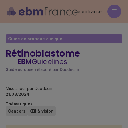
Aller
au
ebmfrance
contenu
principal
Guide de pratique clinique
Rétinoblastome
Mise à jour par Duodecim
21/03/2024
Thématiques
Cancers
Œil & vision