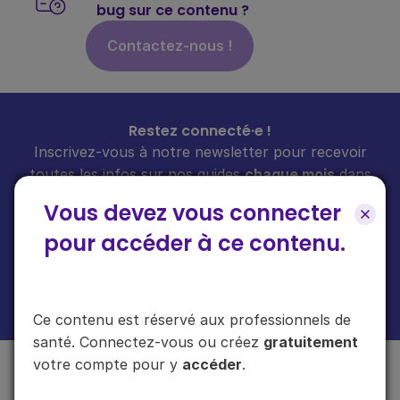
bug sur ce contenu ?
Contactez-nous !
Restez connecté·e !
Inscrivez-vous à notre newsletter pour recevoir
toutes les infos sur nos guides
chaque mois
dans
votre boîte mail.
Vous devez vous connecter
pour accéder à ce contenu.
En cliquant sur "s'inscrire", vous acceptez de recevoir notre newsletter.
Plus d'informations sur l'usage de vos données
ici
.
Ce contenu est réservé aux professionnels de
santé. Connectez-vous ou créez
gratuitement
votre compte pour y
accéder
.