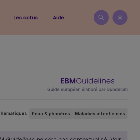
Les actus
Aide
Thématiques
Peau & phanères
Maladies infectieuses
M Guidelines
ne sera pas contextualisé. Voir :