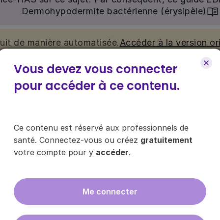
Dermohypodermite bactérienne (érysipèle)
duit de manière automatisée.
Accéder à la version ori
Vous devez vous connecter
nu. Ce contenu est réservé aux médecins généralistes e
pour accéder à ce contenu.
e pour y accéder, via le bouton « Se connecter/s’inscrire
Ce contenu est réservé aux professionnels de
ce contenu ?
santé. Connectez-vous ou créez
gratuitement
votre compte pour y
accéder
.
Me connecter
es les infos sur nos guides