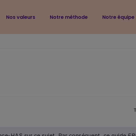
Navigation
Nos valeurs
Notre méthode
Notre équipe
principale
rance-HAS sur ce sujet. Par conséquent, ce guide
EB