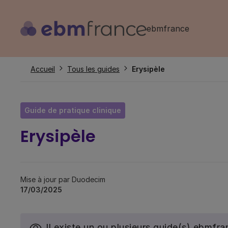
Aller
au
ebmfrance
contenu
principal
Fil
Accueil
Tous les guides
Erysipèle
d'Ariane
Guide de pratique clinique
Erysipèle
Mise à jour par Duodecim
17/03/2025
Il existe un ou plusieurs guide(s) ebmf