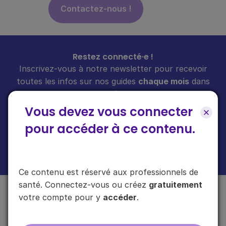
Contactez-nous !
Restez connecté·e !
Inscrivez-vous à notre newsletter pour recevoir
toutes les infos sur nos guides
chaque mois
dans
votre boîte mail.
Vous devez vous connecter
pour accéder à ce contenu.
En cliquant sur "s'inscrire", vous acceptez de recevoir notre newsletter.
Plus d'informations sur l'usage de vos données
ici
.
Ce contenu est réservé aux professionnels de
santé. Connectez-vous ou créez
gratuitement
votre compte pour y
accéder
.