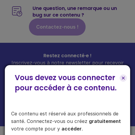
Une question, une remarque ou un
bug sur ce contenu ?
Contactez-nous !
Restez connecté·e !
Inscrivez-vous à notre newsletter pour recevoir
toutes les infos sur nos guides
chaque mois
dans
Vous devez vous connecter
votre boîte mail.
pour accéder à ce contenu.
En cliquant sur "s'inscrire", vous acceptez de recevoir notre newsletter.
Ce contenu est réservé aux professionnels de
Plus d'informations sur l'usage de vos données
ici
.
santé. Connectez-vous ou créez
gratuitement
votre compte pour y
accéder
.