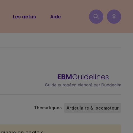
Les actus
Aide
Thématiques
Articulaire & locomoteur
ginale en anglais.