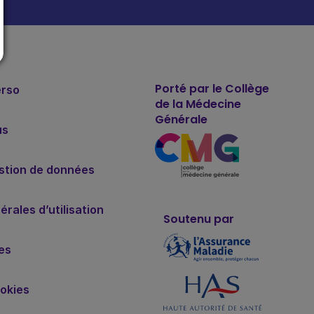
Porté par le Collège
erso
de la Médecine
Générale
us
estion de données
rales d’utilisation
Soutenu par
es
okies