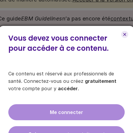
Ce guide
EBM Guidelines
n’a pas encore été
contextu
Vous devez vous connecter
nu. Ce contenu est réservé aux médecins généralistes e
e pour y accéder, via le bouton « Se connecter/s’inscrire
pour accéder à ce contenu.
ce contenu ?
Ce contenu est réservé aux professionnels de
santé. Connectez-vous ou créez
gratuitement
votre compte pour y
accéder
.
es les infos sur nos guides
Me connecter
En cliquant sur "s'inscrire", vous acce
données
ici
.