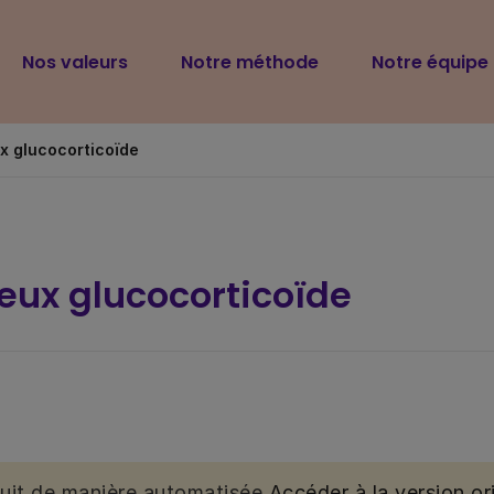
Navigation
Nos valeurs
Notre méthode
Notre équipe
principale
 glucocorticoïde
ux glucocorticoïde
duit de manière automatisée.
Accéder à la version ori