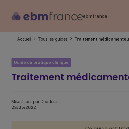
Aller
au
ebmfrance
contenu
principal
Fil
Accueil
Tous les guides
Traitement médicamenteux
d'Ariane
Guide de pratique clinique
Traitement médicamente
Mise à jour par Duodecim
23/05/2022
Ce guide est tra