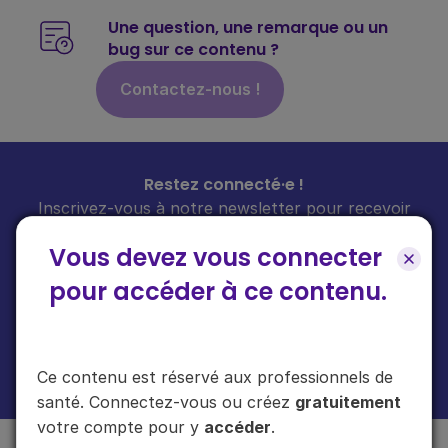
Une question, une remarque ou un
bug sur ce contenu ?
Contactez-nous !
Restez connecté·e !
Inscrivez-vous à notre newsletter pour recevoir
toutes les infos sur nos guides
chaque mois
dans
Vous devez vous connecter
votre boîte mail.
pour accéder à ce contenu.
En cliquant sur "s'inscrire", vous acceptez de recevoir notre newsletter.
Ce contenu est réservé aux professionnels de
Plus d'informations sur l'usage de vos données
ici
.
santé. Connectez-vous ou créez
gratuitement
votre compte pour y
accéder
.