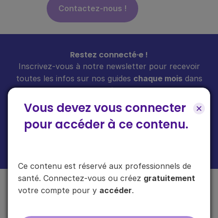
Contactez-nous !
Restez connecté·e !
Inscrivez-vous à notre newsletter pour recevoir
toutes les infos sur nos guides
chaque mois
dans
votre boîte mail.
Vous devez vous connecter
pour accéder à ce contenu.
En cliquant sur "s'inscrire", vous acceptez de recevoir notre newsletter.
Plus d'informations sur l'usage de vos données
ici
.
Ce contenu est réservé aux professionnels de
santé. Connectez-vous ou créez
gratuitement
votre compte pour y
accéder
.