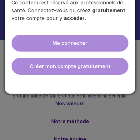
Ce contenu est réservé aux professionnels de
santé. Connectez-vous ou créez
gratuitement
votre compte pour y
accéder
.
En cliquant sur "s'inscrire", vous acceptez de recevoir notre newsletter.
Plus d'informations sur l'usage de vos données
ici
.
Me connecter
Créer mon compte gratuitement
ebmfrance est une base de connaissances médicales
gratuite adaptée à la pratique de la médecine générale.
Nos valeurs
Notre méthode
Notre équipe