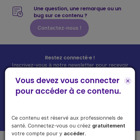
Une question, une remarque ou un
bug sur ce contenu ?
Contactez-nous !
Restez connecté·e !
Inscrivez-vous à notre newsletter pour recevoir
toutes les infos sur nos guides
chaque mois
dans
Vous devez vous connecter
votre boîte mail.
pour accéder à ce contenu.
En cliquant sur "s'inscrire", vous acceptez de recevoir notre newsletter.
Ce contenu est réservé aux professionnels de
Plus d'informations sur l'usage de vos données
ici
.
santé. Connectez-vous ou créez
gratuitement
votre compte pour y
accéder
.