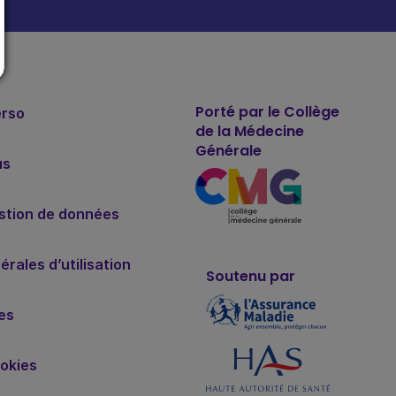
Porté par le Collège
erso
de la Médecine
Générale
us
estion de données
rales d’utilisation
Soutenu par
es
okies