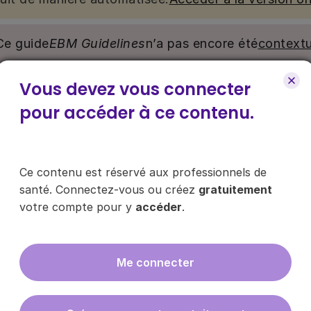
Ce guide
EBM Guidelines
n’a pas encore été
contextu
Vous devez vous connecter
nu. Ce contenu est réservé aux médecins généralistes e
e pour y accéder, via le bouton « Se connecter/s’inscrire
pour accéder à ce contenu.
ce contenu ?
Ce contenu est réservé aux professionnels de
santé. Connectez-vous ou créez
gratuitement
votre compte pour y
accéder
.
es les infos sur nos guides
Me connecter
En cliquant sur "s'inscrire", vous acce
données
ici
.