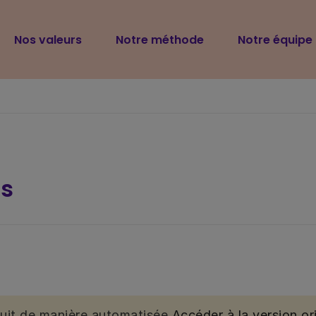
Navigation
Nos valeurs
Notre méthode
Notre équipe
principale
s
duit de manière automatisée.
Accéder à la version ori