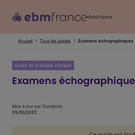
Aller
au
ebmfrance
contenu
principal
Fil
Accueil
Tous les guides
Examens échographiques
d'Ariane
Guide de pratique clinique
Examens échographique
Mise à jour par Duodecim
05/10/2022
Ce guide est tra