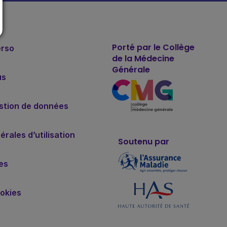
Porté par le Collège
erso
de la Médecine
Générale
us
estion de données
rales d’utilisation
Soutenu par
es
okies