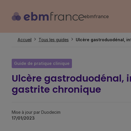
Aller
au
ebmfrance
contenu
principal
Fil
Accueil
Tous les guides
Ulcère gastroduodénal, inf
d'Ariane
Guide de pratique clinique
Ulcère gastroduodénal, in
gastrite chronique
Mise à jour par Duodecim
17/01/2023