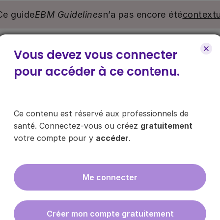
Ce guide
EBM Guidelines
n’a pas encore été
contextu
nu. Ce contenu est réservé aux médecins généralistes e
Vous devez vous connecter
e pour y accéder, via le bouton « Se connecter/s’inscrire
pour accéder à ce contenu.
ce contenu ?
Ce contenu est réservé aux professionnels de
santé. Connectez-vous ou créez
gratuitement
votre compte pour y
accéder
.
es les infos sur nos guides
Me connecter
En cliquant sur "s'inscrire", vous acce
données
ici
.
Créer mon compte gratuitement